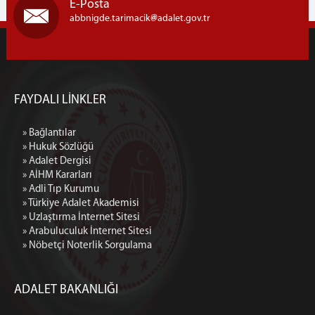
İNŞAAT İŞKOLU
E-Posta
abbnigde.tarimacik
adalet.gov.tr
BİLGİ EDİNME
BORCU YOK
KURUM ENERJİ POLİTİKASI
İLETİŞİM
FAYDALI LİNKLER
» Bağlantılar
» Hukuk Sözlüğü
» Adalet Dergisi
» AİHM Kararları
» Adli Tıp Kurumu
» Türkiye Adalet Akademisi
» Uzlaştırma İnternet Sitesi
» Arabuluculuk İnternet Sitesi
» Nöbetçi Noterlik Sorgulama
ADALET BAKANLIĞI