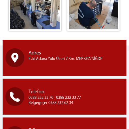
FOTOGRAF
İNŞAAT
ÜRÜNLERİMİZ
SATIŞ MAĞAZASI
HAYVANCILIK İŞKOLU
DÖŞEME ATÖLYESİ
Adres
FIRIN ATÖLYESİ
Eski Adana Yolu Üzeri 7.Km. MERKEZ/NİĞDE
MOBİLYA ATÖLYESİ
MANDIRA ATÖLYESİ
ZİRAAT İŞKOLU
KESİMHANE İŞKOLU
Telefon
KAVURMA ATÖLYESİ
0388 232 33 76 - 0388 232 33 77
Belgegeçer 0388 232 62 34
TEKSTİL ATÖLYESİ
METAL İŞLERİ ATÖLYESİ
FOTOĞRAF ATÖLYESİ