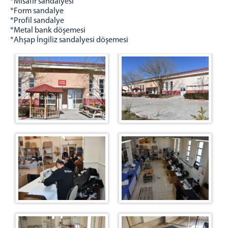
*Misafir sandalyesi
EĞİTİM
*Form sandalye
EMANET PARA
*Profil sandalye
*Metal bank döşemesi
GENEL BÜTÇE AMBAR
*Ahşap İngiliz sandalyesi döşemesi
EMANET EŞYA
ATÖLYELERİMİZ
BAKIM ONARIM
DÖŞEME
FIRIN
KANTAR
MOBİLYA
MANDIRA
ZİRAAT
KESİMHANE
KAVURMA
TEKSTİL
METAL İŞLERİ ATÖLYESİ