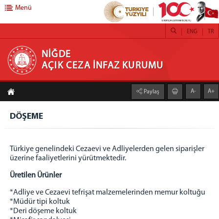
Menü
ENG
TR
NİĞDE AÇIK CEZA İNFAZ KURUMU
NİĞDE
AÇIK CEZA İNFAZ KURUMU
ANA SAYFA
A-
A+
Paylaş
BİRİMLER
BİLGİ İŞLEM TEKNİK OFİS
DÖŞEME
BAKANLIK MUHABERE
REVİR
Türkiye genelindeki Cezaevi ve Adliyelerden gelen siparişler
MUHASEBE
üzerine faaliyetlerini yürütmektedir.
DİŞ HEKİMLİĞİ
Üretilen Ürünler
SORUMLU BAŞMEMURLUK
*Adliye ve Cezaevi tefrişat malzemelerinden memur koltuğu
PSİKO SOSYAL SERVİS
*Müdür tipi koltuk
*Deri döşeme koltuk
İNFAZ